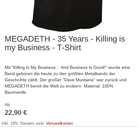
MEGADETH - 35 Years - Killing is
Zum
Anfang
my Business - T-Shirt
der
Bildergalerie
springen
Mit "Killing Is My Business… And Business Is Good!" wurde eine
Band geboren die heute zu den größten Metalbands der
Geschcihte zählt. Der großer "Dave Mustaine" war zurück und
MEGADETH bereit die Welt zu erobern. Material: 100%
Baumwolle
Ab
22,90 €
Inkl. 19% Steuern
,
exkl.
Versandkosten