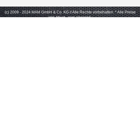
(c) 2009 - 2024 MAM GmbH & Co. KG // Alle Rechte vorbehalten.
* Alle Preise
inkl. Mwst., zzgl. Versand.