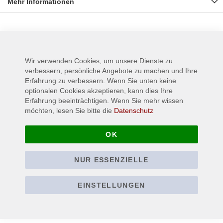
Mehr Informationen
Wird oft zusammen gekauft:
Wir verwenden Cookies, um unsere Dienste zu
verbessern, persönliche Angebote zu machen und Ihre
Erfahrung zu verbessern. Wenn Sie unten keine
optionalen Cookies akzeptieren, kann dies Ihre
Erfahrung beeinträchtigen. Wenn Sie mehr wissen
möchten, lesen Sie bitte die
Datenschutz
OK
NUR ESSENZIELLE
EINSTELLUNGEN
MISFITS - Face Skull -
SCORPIONS - Cover -
Black - T-Shirt
Lovedrive - T-Shirt
22,90 €
22,90 €
Ab
Ab