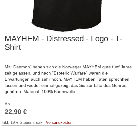
MAYHEM - Distressed - Logo - T-
Zum
Anfang
Shirt
der
Bildergalerie
springen
Mit "Daemon" haben sich die Norweger MAYHEM gute fünf Jahre
zeit gelassen, und nach "Esoteric Warfare" waren die
Erwartungen auch sehr hoch. MAYHEM haben Taten sprechhen
lassen und wieder einmal gezeigt das Sie zur Elite des Genres
gehören. Material: 100% Baumwolle
Ab
22,90 €
Inkl. 19% Steuern
,
exkl.
Versandkosten