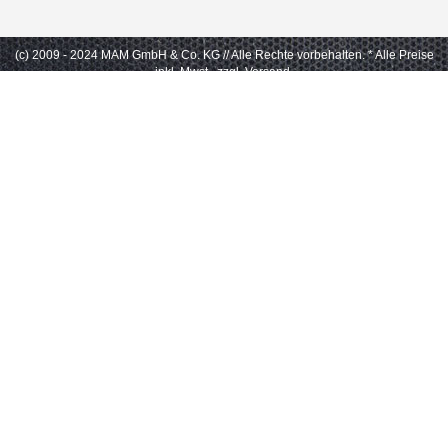
(c) 2009 - 2024 MAM GmbH & Co. KG // Alle Rechte vorbehalten.
* Alle Preise
inkl. Mwst., zzgl. Versand.