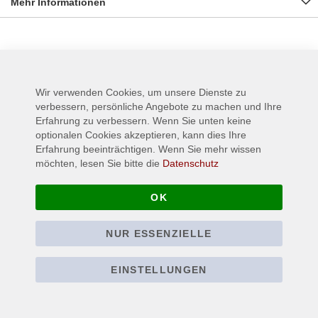
Mehr Informationen
Wird oft zusammen gekauft:
Wir verwenden Cookies, um unsere Dienste zu
verbessern, persönliche Angebote zu machen und Ihre
Erfahrung zu verbessern. Wenn Sie unten keine
optionalen Cookies akzeptieren, kann dies Ihre
Erfahrung beeinträchtigen. Wenn Sie mehr wissen
möchten, lesen Sie bitte die
Datenschutz
OK
NUR ESSENZIELLE
TAAKE - Svartekunst -
DEATH - Sounds of
EINSTELLUNGEN
T-Shirt
Perseverance - T-Shirt
24,90 €
22,90 €
Ab
Ab