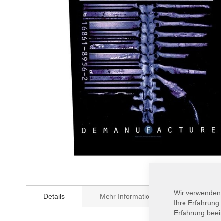
Zum
Anfang
Wir verwenden
Details
Mehr Informationen
der
Ihre Erfahrung
Bildergalerie
Erfahrung beei
springen