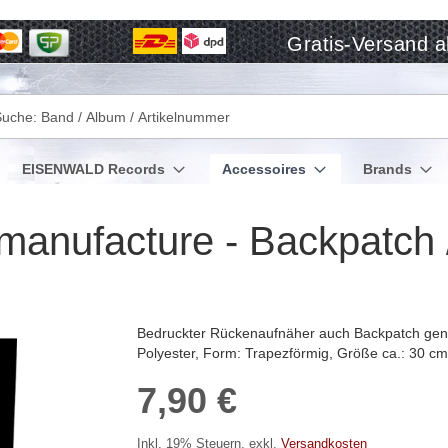
Gratis-Versand a
che
EISENWALD Records
Accessoires
Brands
nufacture - Backpatch 
Bedruckter Rückenaufnäher auch Backpatch genan
Polyester, Form: Trapezförmig, Größe ca.: 30 c
7,90 €
Inkl. 19% Steuern
,
exkl.
Versandkosten