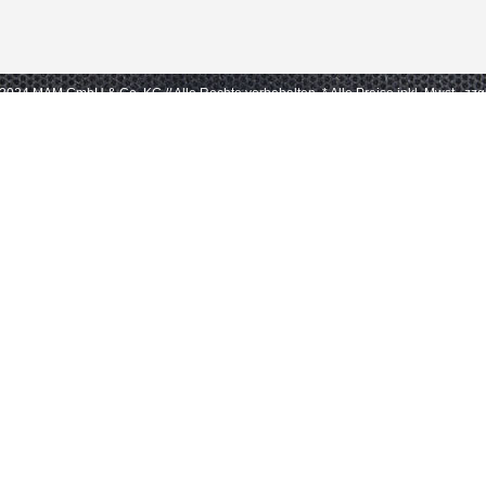
- 2024 MAM GmbH & Co. KG // Alle Rechte vorbehalten.
* Alle Preise inkl. Mwst., zz