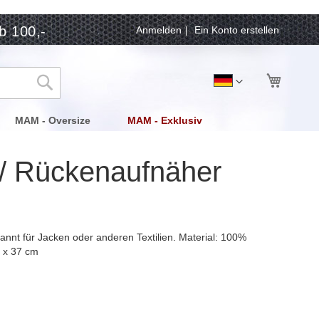
b 100,-
Anmelden
Ein Konto erstellen
Mein Wa
Sprache
Deutsch
Suche
MAM - Oversize
MAM - Exklusiv
/ Rückenaufnäher
nt für Jacken oder anderen Textilien. Material: 100%
m x 37 cm