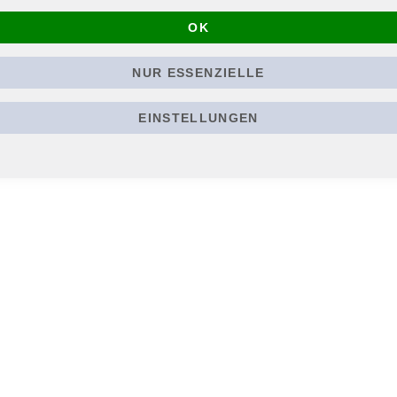
acken oder anderen Textilien. Material: 100% Polyester, Form: Trape
OK
NUR ESSENZIELLE
EINSTELLUNGEN