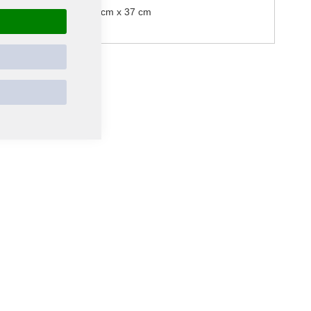
zförmig, Größe ca.: 30 cm x 37 cm