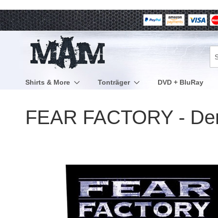
Direkt
zum
Inhalt
Su
Shirts & More
Tonträger
DVD + BluRay
FEAR FACTORY - Dema
Zum
Ende
der
Bildergalerie
springen