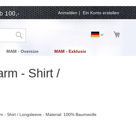
b 100,-
Anmelden
Ein Konto erstellen
Mein Wa
Sprache
Deutsch
Suche
MAM - Oversize
MAM - Exklusiv
rm - Shirt /
rm - Shirt / Longsleeve - Material: 100% Baumwolle