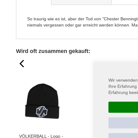
Bildergalerie
springen
So traurig wie es ist, aber der Tod von "Chester Bennin
niemals vergessen oder gar erreicht werden können. Ma
Wird oft zusammen gekauft:
prev
Wir verwenden
Ihre Erfahrung
Erfahrung beei
VÖLKERBALL - Logo -
VÖLKERBALL - Logo 