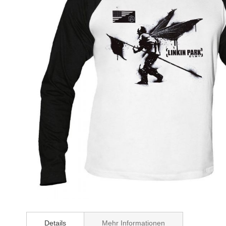
Zum
Anfang
Details
Mehr Informationen
der