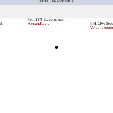
EINSTELLUNGEN
Shirt
People are Pe
Shirt
22,90 €
Ab
22,90 €
Ab
Inkl. 19% Steuern
,
exkl.
l.
Versandkosten
Inkl. 19% Ste
Versandkoste