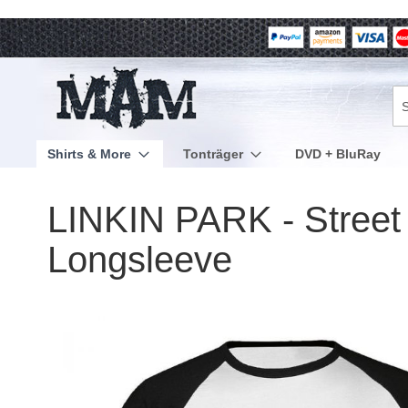
Direkt
zum
Inhalt
Su
Shirts & More
Tonträger
DVD + BluRay
LINKIN PARK - Street S
Longsleeve
Zum
Ende
der
Bildergalerie
springen