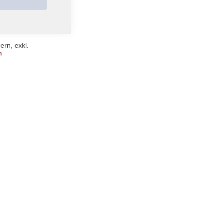
ople - T-
uern
,
exkl.
n