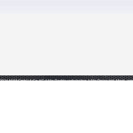
- 2024 MAM GmbH & Co. KG // Alle Rechte vorbehalten.
* Alle Preise inkl. Mwst., zz