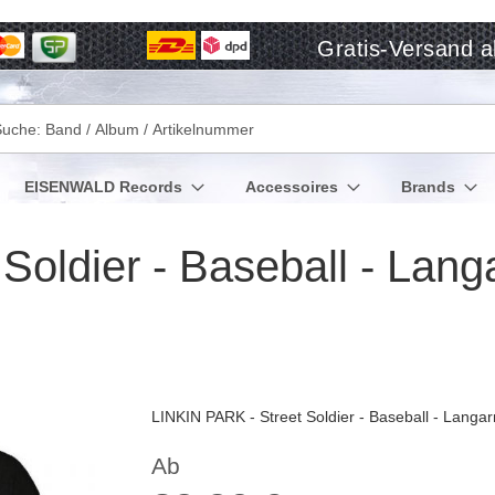
Gratis-Versand a
che
EISENWALD Records
Accessoires
Brands
oldier - Baseball - Langa
LINKIN PARK - Street Soldier - Baseball - Langa
Ab