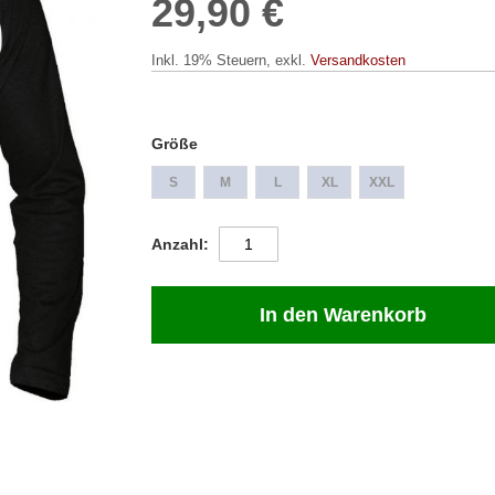
29,90 €
Inkl. 19% Steuern
,
exkl.
Versandkosten
Größe
S
M
L
XL
XXL
Anzahl
In den Warenkorb