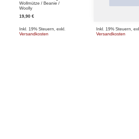
Wollmütze / Beanie /
Baumwolltasche /
Woolly
Cotton Bag
19,90 €
9,90 €
Inkl. 19% Steuern
,
exkl.
Inkl. 19% Steuern
,
exk
Versandkosten
Versandkosten