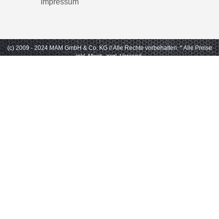
Impressum
(c) 2009 - 2024 MAM GmbH & Co. KG // Alle Rechte vorbehalten.
* Alle Preise
inkl. Mwst., zzgl. Versand.