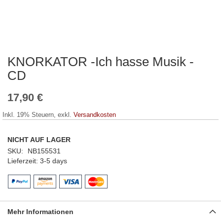
KNORKATOR -Ich hasse Musik -
Zum
Anfang
CD
der
Bildergalerie
17,90 €
springen
Inkl. 19% Steuern
,
exkl.
Versandkosten
NICHT AUF LAGER
SKU
NB155531
Lieferzeit
3-5 days
Mehr Informationen