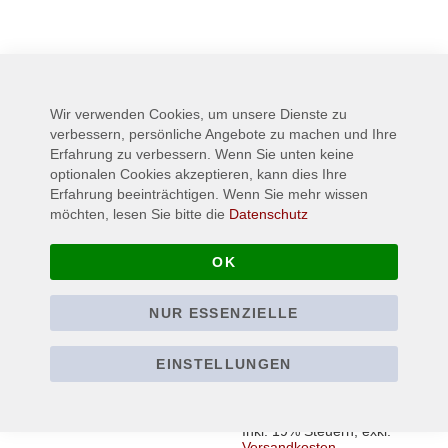
Wird oft zusammen gekauft:
Wir verwenden Cookies, um unsere Dienste zu
verbessern, persönliche Angebote zu machen und Ihre
Erfahrung zu verbessern. Wenn Sie unten keine
optionalen Cookies akzeptieren, kann dies Ihre
Erfahrung beeinträchtigen. Wenn Sie mehr wissen
möchten, lesen Sie bitte die
Datenschutz
OK
NUR ESSENZIELLE
KNEIPENTERRORISTE
ICED EARTH - 30th
N - So sind Wir -
Anniversary - T-Shirt
EINSTELLUNGEN
Kapuzenpullover /
24,90 €
Ab
Hoodie
44,90 €
Ab
Inkl. 19% Steuern
,
exkl.
Versandkosten