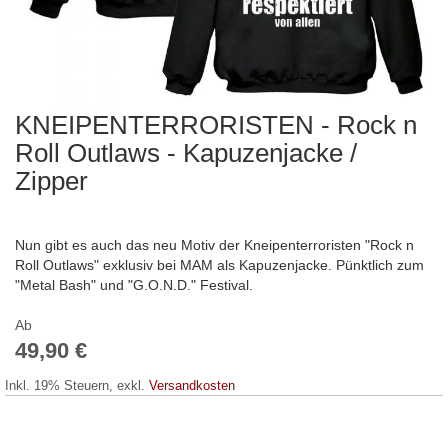
KNEIPENTERRORISTEN - Rock n
Zum
Anfang
Roll Outlaws - Kapuzenjacke /
der
Zipper
Bildergalerie
springen
Nun gibt es auch das neu Motiv der Kneipenterroristen "Rock n
Roll Outlaws" exklusiv bei MAM als Kapuzenjacke. Pünktlich zum
"Metal Bash" und "G.O.N.D." Festival.
Ab
49,90 €
Inkl. 19% Steuern
,
exkl.
Versandkosten