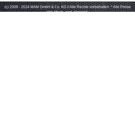
(c) 2009 - 2024 MAM GmbH & Co. KG // Alle Rechte vorbehalten.
* Alle Preise
inkl. Mwst., zzgl. Versand.