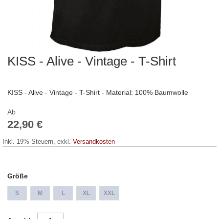
KISS - Alive - Vintage - T-Shirt
Zum
Anfang
der
Bildergalerie
KISS - Alive - Vintage - T-Shirt - Material: 100% Baumwolle
springen
Ab
22,90 €
Inkl. 19% Steuern
,
exkl.
Versandkosten
Größe
S
M
L
XL
XXL