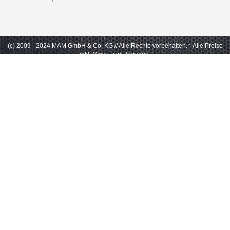
(c) 2009 - 2024 MAM GmbH & Co. KG // Alle Rechte vorbehalten.
* Alle Preise
inkl. Mwst., zzgl. Versand.