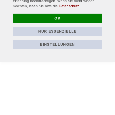
Erfahrung beeinträchtigen. Wenn Sie mehr wissen
möchten, lesen Sie bitte die
Datenschutz
Verantwortlicher Wirtschaftsakteur EU:
MAM GmbH & Co. KG
OK
Sanderstraße 210
NUR ESSENZIELLE
42283 Wuppertal
www.mam-online.com
EINSTELLUNGEN
Mehr Informationen