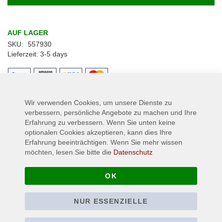
AUF LAGER
SKU
557930
Lieferzeit
3-5 days
Wir verwenden Cookies, um unsere Dienste zu
Details
verbessern, persönliche Angebote zu machen und Ihre
Erfahrung zu verbessern. Wenn Sie unten keine
IRON MAIDEN - Senjutsu Samurai Graphic - Kunststoff - Button -
optionalen Cookies akzeptieren, kann dies Ihre
Pin, Größe Ø ca. 25 mm
Erfahrung beeinträchtigen. Wenn Sie mehr wissen
möchten, lesen Sie bitte die
Datenschutz
Mehr Informationen
OK
NUR ESSENZIELLE