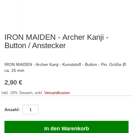
IRON MAIDEN - Archer Kanji -
Zum
Anfang
Button / Anstecker
der
Bildergalerie
springen
IRON MAIDEN - Archer Kanji - Kunststoff - Button - Pin, Größe Ø
ca. 25 mm
2,90 €
Inkl. 19% Steuern
,
exkl.
Versandkosten
Anzahl
In den Warenkorb