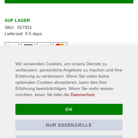
AUF LAGER
SKU
557931
Lieferzeit
3-5 days
Wir verwenden Cookies, um unsere Dienste zu
Details
verbessern, persönliche Angebote zu machen und Ihre
Erfahrung zu verbessern. Wenn Sie unten keine
IRON MAIDEN - Archer Kanji - Kunststoff - Button - Pin, Größe Ø
optionalen Cookies akzeptieren, kann dies Ihre
ca. 25 mm
Erfahrung beeinträchtigen. Wenn Sie mehr wissen
möchten, lesen Sie bitte die
Datenschutz
Mehr Informationen
OK
NUR ESSENZIELLE