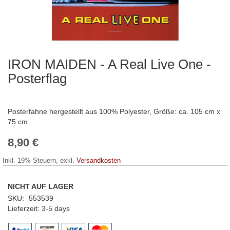
IRON MAIDEN - A Real Live One -
Zum
Anfang
Posterflag
der
Bildergalerie
springen
Posterfahne hergestellt aus 100% Polyester, Größe: ca. 105 cm x
75 cm
8,90 €
Inkl. 19% Steuern
,
exkl.
Versandkosten
NICHT AUF LAGER
SKU
553539
Lieferzeit
3-5 days