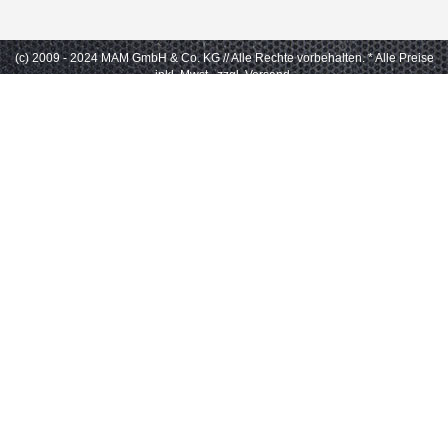
(c) 2009 - 2024 MAM GmbH & Co. KG // Alle Rechte vorbehalten.
* Alle Preise
inkl. Mwst., zzgl. Versand.