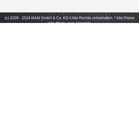
(c) 2009 - 2024 MAM GmbH & Co. KG // Alle Rechte vorbehalten.
* Alle Preise
inkl. Mwst., zzgl. Versand.