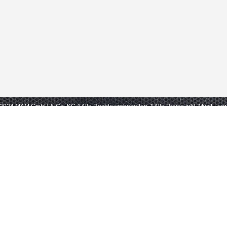
- 2024 MAM GmbH & Co. KG // Alle Rechte vorbehalten.
* Alle Preise inkl. Mwst., zz