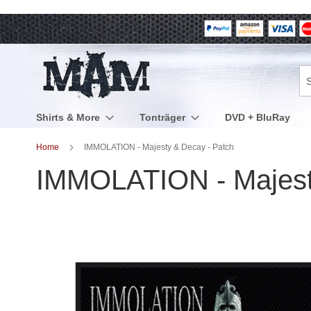
Direkt
zum
Inhalt
Su
Shirts & More
Tonträger
DVD + BluRay
Home
IMMOLATION - Majesty & Decay - Patch
IMMOLATION - Majest
Zum
Ende
der
Bildergalerie
springen