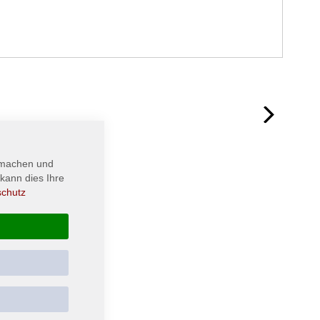
next
 machen und
kann dies Ihre
schutz