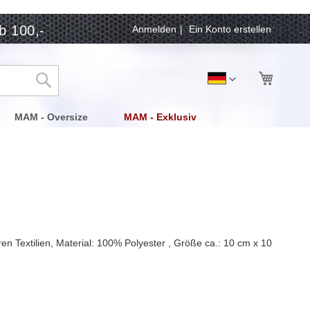
b 100,-
Anmelden
Ein Konto erstellen
Mein Wa
Sprache
Deutsch
Suche
MAM - Oversize
MAM - Exklusiv
n Textilien, Material: 100% Polyester , Größe ca.: 10 cm x 10