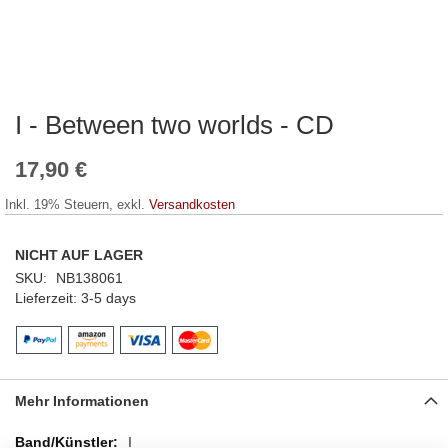
I - Between two worlds - CD
Zum
Anfang
der
17,90 €
Bildergalerie
springen
Inkl. 19% Steuern
,
exkl.
Versandkosten
NICHT AUF LAGER
SKU
NB138061
Lieferzeit
3-5 days
Mehr Informationen
Mehr
I