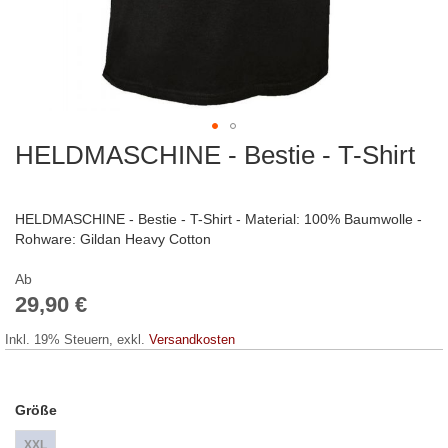
HELDMASCHINE - Bestie - T-Shirt
Zum
Anfang
der
Bildergalerie
HELDMASCHINE - Bestie - T-Shirt - Material: 100% Baumwolle -
springen
Rohware: Gildan Heavy Cotton
Ab
29,90 €
Inkl. 19% Steuern
,
exkl.
Versandkosten
Größe
XXL