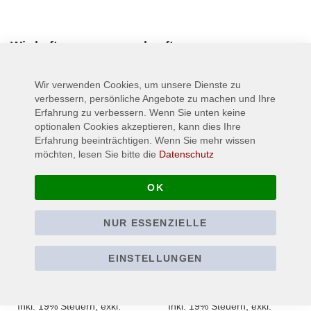
Wird oft zusammen gekauft:
Wir verwenden Cookies, um unsere Dienste zu
verbessern, persönliche Angebote zu machen und Ihre
Erfahrung zu verbessern. Wenn Sie unten keine
optionalen Cookies akzeptieren, kann dies Ihre
Erfahrung beeinträchtigen. Wenn Sie mehr wissen
möchten, lesen Sie bitte die
Datenschutz
OK
NUR ESSENZIELLE
HELDMASCHINE -
HELDMASCHINE -
Logo - Patch / Aufnäher
Propaganda - DIGI -
EINSTELLUNGEN
(Stick)
CD
9,90 €
19,90 €
Inkl. 19% Steuern
,
exkl.
Inkl. 19% Steuern
,
exkl.