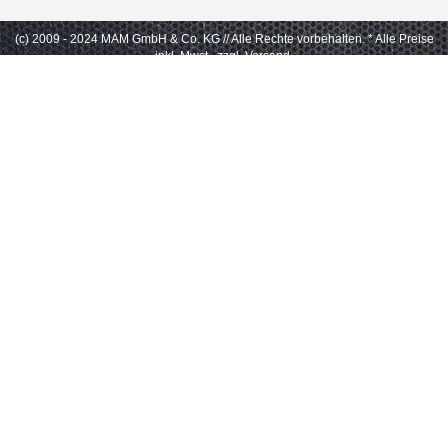
(c) 2009 - 2024 MAM GmbH & Co. KG // Alle Rechte vorbehalten.
* Alle Preise
inkl. Mwst., zzgl. Versand.