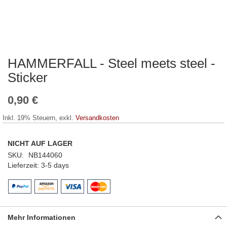
HAMMERFALL - Steel meets steel -
Zum
Anfang
Sticker
der
Bildergalerie
0,90 €
springen
Inkl. 19% Steuern
,
exkl.
Versandkosten
NICHT AUF LAGER
SKU
NB144060
Lieferzeit
3-5 days
Mehr Informationen