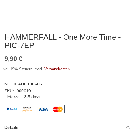
HAMMERFALL - One More Time -
Zum
Anfang
PIC-7EP
der
Bildergalerie
9,90 €
springen
Inkl. 19% Steuern
,
exkl.
Versandkosten
NICHT AUF LAGER
SKU
900619
Lieferzeit
3-5 days
Details