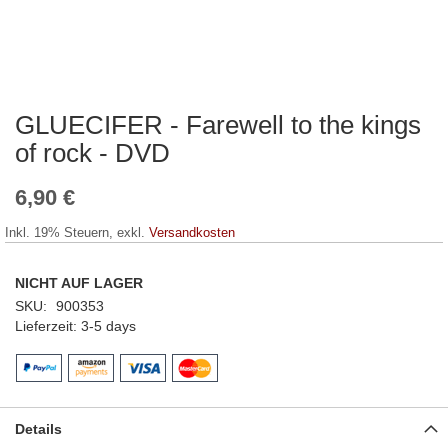
GLUECIFER - Farewell to the kings
Zum
Anfang
of rock - DVD
der
Bildergalerie
6,90 €
springen
Inkl. 19% Steuern
,
exkl.
Versandkosten
NICHT AUF LAGER
SKU
900353
Lieferzeit
3-5 days
Details