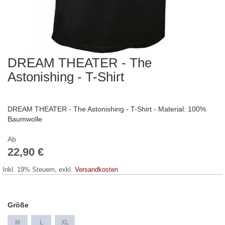
DREAM THEATER - The
Zum
Anfang
Astonishing - T-Shirt
der
Bildergalerie
springen
DREAM THEATER - The Astonishing - T-Shirt - Material: 100%
Baumwolle
Ab
22,90 €
Inkl. 19% Steuern
,
exkl.
Versandkosten
Größe
M
L
XL