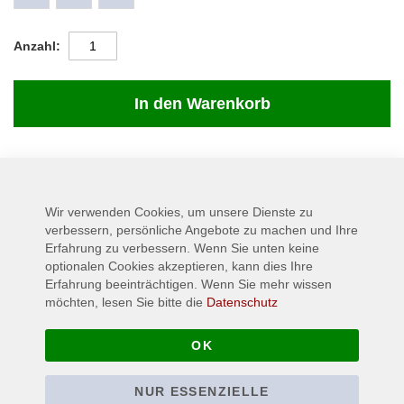
Anzahl
In den Warenkorb
Details
Wir verwenden Cookies, um unsere Dienste zu
Mit "The Astonishing" versuchten sich DREAM THEATER nach
verbessern, persönliche Angebote zu machen und Ihre
langer Zeit wieder einmal an einem Konzeptalbum. Und wie man
Erfahrung zu verbessern. Wenn Sie unten keine
es von der Band gewohnt ist, erschien ein atemberaubendes
optionalen Cookies akzeptieren, kann dies Ihre
Werk und die Meister haben ihre Ausnahmestellung wieder
Erfahrung beeinträchtigen. Wenn Sie mehr wissen
einmal unter Beweise gestellt. Material: 100% Baumwolle
möchten, lesen Sie bitte die
Datenschutz
OK
Mehr Informationen
NUR ESSENZIELLE