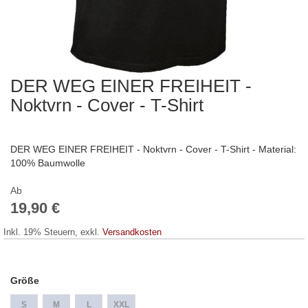
DER WEG EINER FREIHEIT -
Zum
Anfang
Noktvrn - Cover - T-Shirt
der
Bildergalerie
springen
DER WEG EINER FREIHEIT - Noktvrn - Cover - T-Shirt - Material:
100% Baumwolle
Ab
19,90 €
Inkl. 19% Steuern
,
exkl.
Versandkosten
Größe
S
M
L
XXL