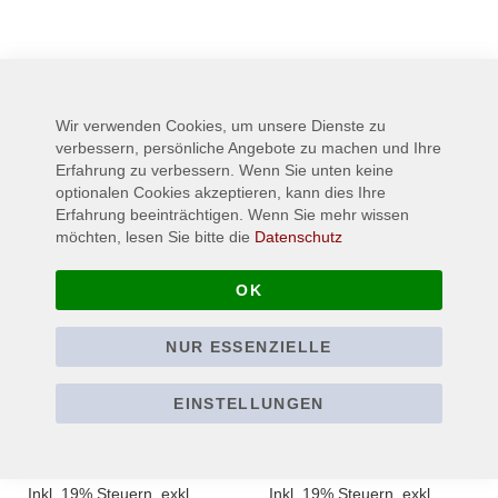
Wird oft zusammen gekauft:
Wir verwenden Cookies, um unsere Dienste zu
verbessern, persönliche Angebote zu machen und Ihre
Erfahrung zu verbessern. Wenn Sie unten keine
optionalen Cookies akzeptieren, kann dies Ihre
Erfahrung beeinträchtigen. Wenn Sie mehr wissen
möchten, lesen Sie bitte die
Datenschutz
OK
NUR ESSENZIELLE
DEATH - Scream
DEATH - Scream
Bloody Gore - Line Art -
Bloody Gore - Line Art -
EINSTELLUNGEN
White - T-Shirt
Black - T-Shirt
22,90 €
22,90 €
Ab
Ab
Inkl. 19% Steuern
,
exkl.
Inkl. 19% Steuern
,
exkl.