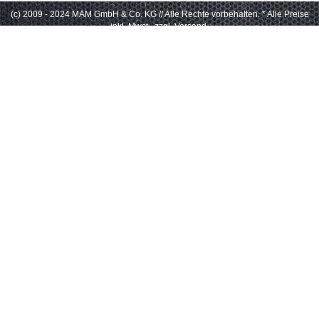
(c) 2009 - 2024 MAM GmbH & Co. KG // Alle Rechte vorbehalten.
* Alle Preise
inkl. Mwst., zzgl. Versand.