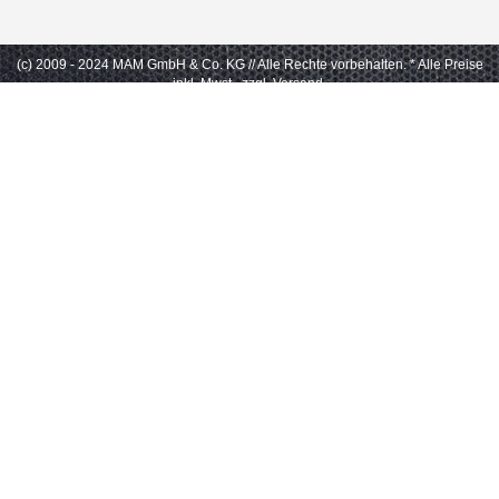
(c) 2009 - 2024 MAM GmbH & Co. KG // Alle Rechte vorbehalten.
* Alle Preise
inkl. Mwst., zzgl. Versand.