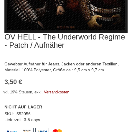
OV HELL - The Underworld Regime
Zum
Anfang
- Patch / Aufnäher
der
Bildergalerie
springen
Gewebter Aufnäher für Jeans, Jacken oder anderen Textilien,
Material: 100% Polyester, Größe ca.: 9,5 cm x 9,7 cm
3,50 €
Inkl. 19% Steuern
,
exkl.
Versandkosten
NICHT AUF LAGER
SKU
552056
Lieferzeit
3-5 days