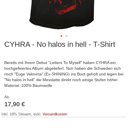
CYHRA - No halos in hell - T-Shirt
Zum
Anfang
der
Bildergalerie
Bereits mit Ihrem Debut "Letters To Myself" haben CYHRA ein
springen
hochgefeiertes Album abgeliefert. Nun haben die Schweden sich
noch "Euge Valovirta" (Ex-SHINING) ins Boot geholt und legen bei
"No halos in hell" die Messlatte direkt noch einige Stufen höher.
Material: 100% Baumwolle
Ab
17,90 €
Inkl. 19% Steuern
,
exkl.
Versandkosten