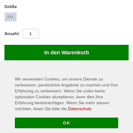
Größe
XXL
Anzahl
In den Warenkorb
Wir verwenden Cookies, um unsere Dienste zu
Details
verbessern, persönliche Angebote zu machen und Ihre
Erfahrung zu verbessern. Wenn Sie unten keine
Bereits mit Ihrem Debut "Letters To Myself" haben CYHRA ein
optionalen Cookies akzeptieren, kann dies Ihre
hochgefeiertes Album abgeliefert. Nun haben die Schweden sich
Erfahrung beeinträchtigen. Wenn Sie mehr wissen
noch "Euge Valovirta" (Ex-SHINING) ins Boot geholt und legen bei
möchten, lesen Sie bitte die
Datenschutz
"No halos in hell" die Messlatte direkt noch einige Stufen höher.
Material: 100% Baumwolle
OK