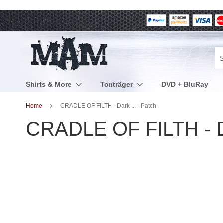
Direkt
zum
Inhalt
Su
Shirts & More
Tonträger
DVD + BluRay
Home
CRADLE OF FILTH - Dark ... - Patch
CRADLE OF FILTH - Da
Zum
Ende
der
Bildergalerie
springen