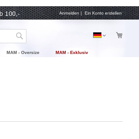
b 100,-
Anmelden
Ein Konto erstellen
Mein Wa
Sprache
Deutsch
Suche
MAM - Oversize
MAM - Exklusiv