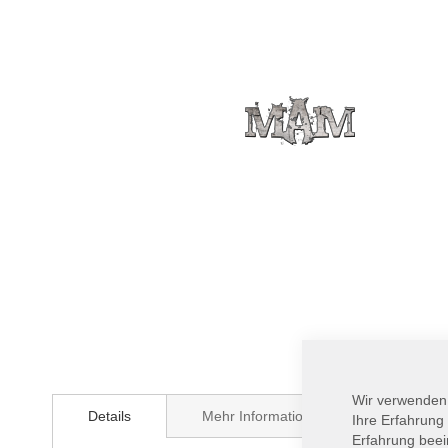
Zum
Anfang
Wir verwenden
Details
Mehr Informationen
der
Ihre Erfahrung
Bildergalerie
Erfahrung beei