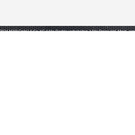
- 2024 MAM GmbH & Co. KG // Alle Rechte vorbehalten.
* Alle Preise inkl. Mwst., zz