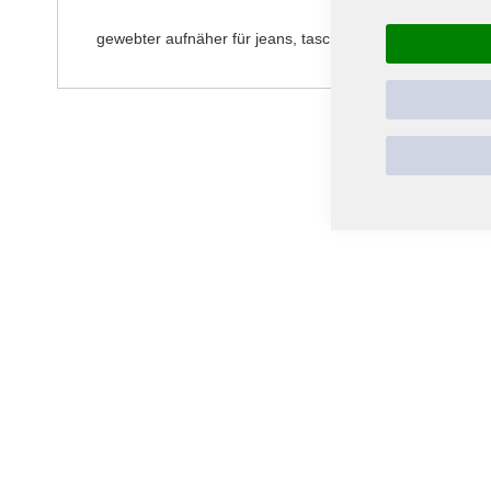
springen
gewebter aufnäher für jeans, taschen oder jacken