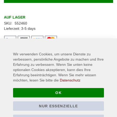
AUF LAGER
SKU
552460
Lieferzeit
3-5 days
Wir verwenden Cookies, um unsere Dienste zu
Details
verbessern, persönliche Angebote zu machen und Ihre
Erfahrung zu verbessern. Wenn Sie unten keine
Gewebter Aufnäher für Jeans, Jacken oder anderen Textilien,
optionalen Cookies akzeptieren, kann dies Ihre
Material: 100% Polyester, Größe ca.: 8 cm x 10 cm
Erfahrung beeinträchtigen. Wenn Sie mehr wissen
möchten, lesen Sie bitte die
Datenschutz
Mehr Informationen
OK
NUR ESSENZIELLE