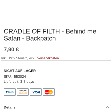
CRADLE OF FILTH - Behind me
Zum
Anfang
Satan - Backpatch
der
Bildergalerie
7,90 €
springen
Inkl. 19% Steuern
,
exkl.
Versandkosten
NICHT AUF LAGER
SKU
553024
Lieferzeit
3-5 days
Details