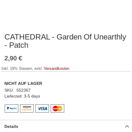
CATHEDRAL - Garden Of Unearthly
Zum
Anfang
- Patch
der
Bildergalerie
2,90 €
springen
Inkl. 19% Steuern
,
exkl.
Versandkosten
NICHT AUF LAGER
SKU
552367
Lieferzeit
3-5 days
Details