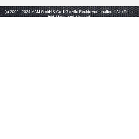
(c) 2009 - 2024 MAM GmbH & Co. KG // Alle Rechte vorbehalten.
* Alle Preise
inkl. Mwst., zzgl. Versand.