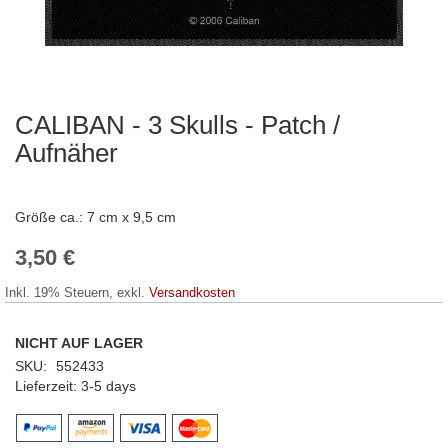
CALIBAN - 3 Skulls - Patch /
Zum
Anfang
Aufnäher
der
Bildergalerie
springen
Größe ca.: 7 cm x 9,5 cm
3,50 €
Inkl. 19% Steuern
,
exkl.
Versandkosten
NICHT AUF LAGER
SKU
552433
Lieferzeit
3-5 days