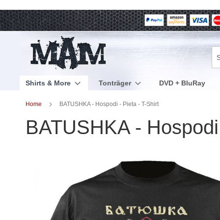
Direkt
zum
Inhalt
Su
Shirts & More
Tonträger
DVD + BluRay
Home
BATUSHKA - Hospodi - Pieta - T-Shirt
BATUSHKA - Hospodi - 
Zum
Ende
der
Bildergalerie
springen