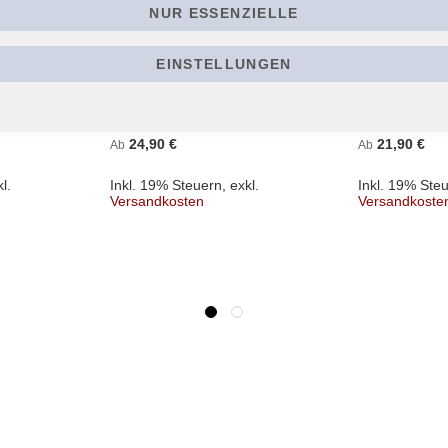
NUR ESSENZIELLE
EINSTELLUNGEN
 -
BATUSHKA - Hospodi -
UNGFELL - Ty
Premudrost - T-Shirt
Antlitz - T-Shir
24,90 €
21,90 €
Ab
Ab
l.
Inkl. 19% Steuern
,
exkl.
Inkl. 19% Ste
Versandkosten
Versandkoste