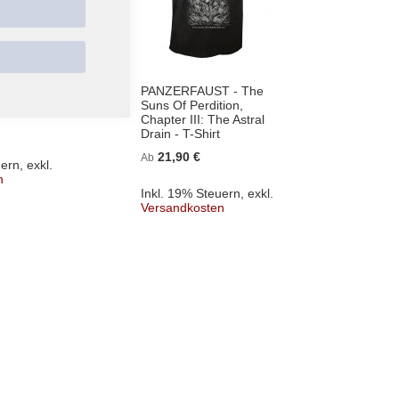
fels
PANZERFAUST - The
UADA 
t
Suns Of Perdition,
Fire - 
Chapter III: The Astral
21,
Ab
Drain - T-Shirt
21,90 €
Ab
uern
,
exkl.
Inkl. 
n
Versa
Inkl. 19% Steuern
,
exkl.
Versandkosten