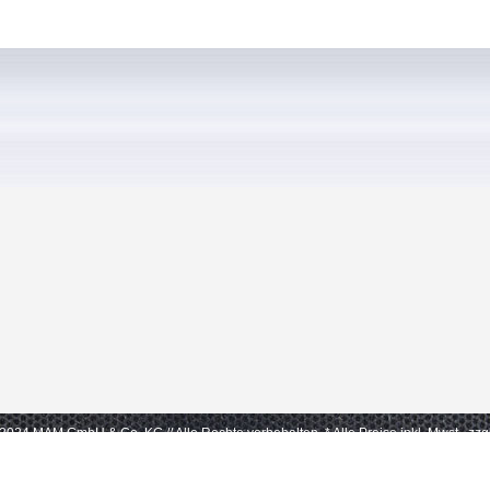
- 2024 MAM GmbH & Co. KG // Alle Rechte vorbehalten.
* Alle Preise inkl. Mwst., zz