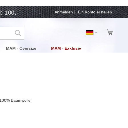
b 100,-
Anmelden
Ein Konto erstellen
Mein Wa
Sprache
Deutsch
Suche
MAM - Oversize
MAM - Exklusiv
l: 100% Baumwolle