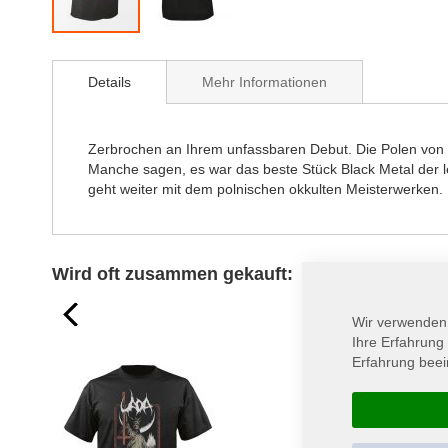
Zum
Anfang
Details
Mehr Informationen
der
Bildergalerie
springen
Zerbrochen an Ihrem unfassbaren Debut. Die Polen von B
Manche sagen, es war das beste Stück Black Metal der l
geht weiter mit dem polnischen okkulten Meisterwerken
Wird oft zusammen gekauft:
prev
Wir verwenden
Ihre Erfahrung
Erfahrung beei