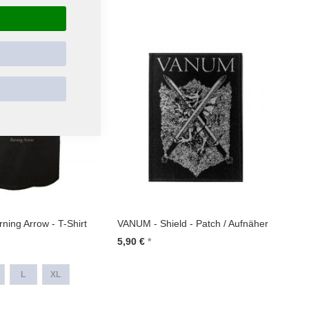
In den Warenkorb
ing Arrow - T-Shirt
VANUM - Shield - Patch / Aufnäher
5,90 €
In den Warenkorb
L
XL
renkorb