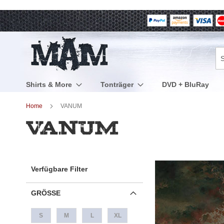
Direkt
zum
Inhalt
Su
Shirts & More
Tonträger
DVD + BluRay
Home
VANUM
VANUM
Verfügbare Filter
GRÖSSE
S
M
L
XL