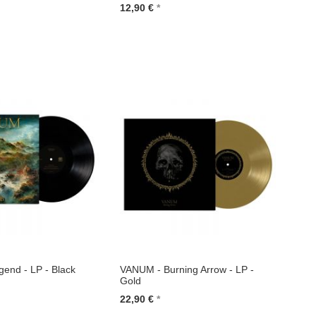
12,90 €
renkorb
In den Warenkorb
end - LP - Black
VANUM - Burning Arrow - LP -
Gold
22,90 €
renkorb