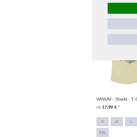
VANUM - Shield - T-S
17,90 €
Ab
S
M
L
XXL