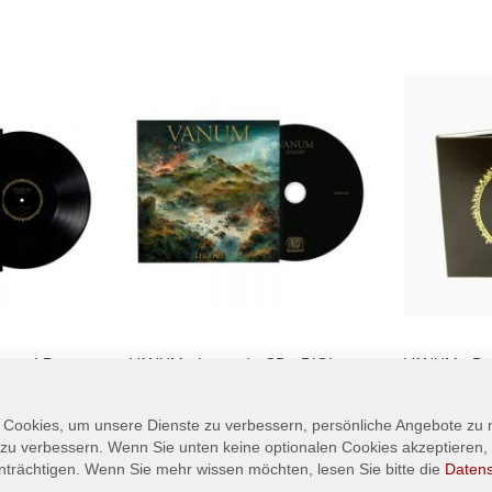
ow - LP -
VANUM - Legend - CD - DIGI
VANUM - Bur
MCD
14,90 €
9,90 €
 Cookies, um unsere Dienste zu verbessern, persönliche Angebote zu
In den Warenkorb
 zu verbessern. Wenn Sie unten keine optionalen Cookies akzeptieren, 
In den Wa
nträchtigen. Wenn Sie mehr wissen möchten, lesen Sie bitte die
Daten