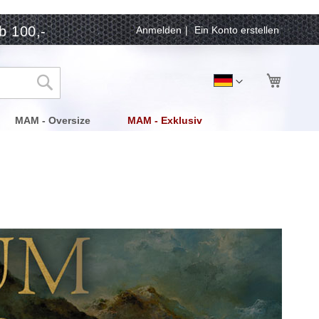
b 100,-
Anmelden
Ein Konto erstellen
Mein Wa
Sprache
Deutsch
Suche
MAM - Oversize
MAM - Exklusiv