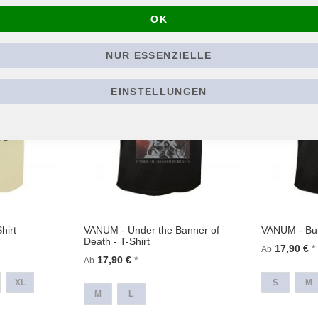
OK
NUR ESSENZIELLE
EINSTELLUNGEN
hirt
VANUM - Under the Banner of
VANUM - Burn
Death - T-Shirt
17,90 €
Ab
17,90 €
Ab
XL
S
M
M
L
In den Wa