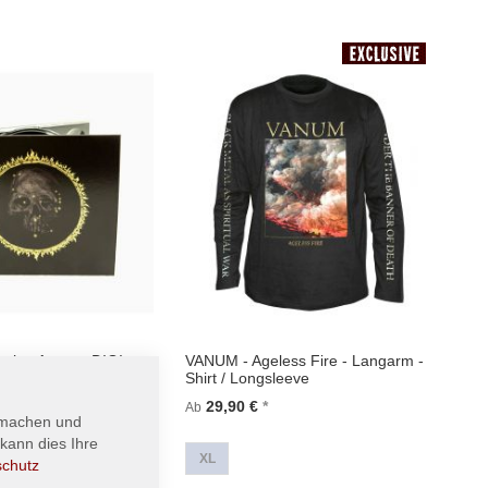
In den Warenkorb
ning Arrow - DIGI -
VANUM - Ageless Fire - Langarm -
Shirt / Longsleeve
29,90 €
Ab
 machen und
kann dies Ihre
renkorb
XL
schutz