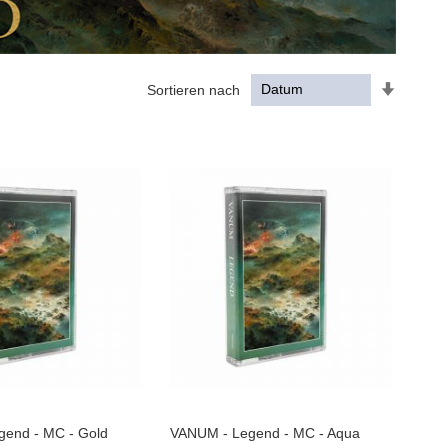
In
Sortieren nach
aufstei
Reihenf
end - MC - Gold
VANUM - Legend - MC - Aqua