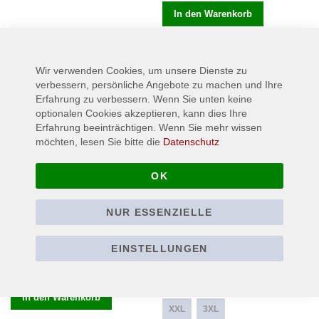
In den Warenkorb
Wir verwenden Cookies, um unsere Dienste zu
verbessern, persönliche Angebote zu machen und Ihre
Erfahrung zu verbessern. Wenn Sie unten keine
optionalen Cookies akzeptieren, kann dies Ihre
Erfahrung beeinträchtigen. Wenn Sie mehr wissen
möchten, lesen Sie bitte die
Datenschutz
OK
NUR ESSENZIELLE
THE EXPLOITED - Vintage
THE EXPLOITED - Punks not
Skull - Backpatch /
Dead - T-Shirt
Rückenaufnäher
EINSTELLUNGEN
22,90 €
Ab
9,90 €
S
M
L
XL
In den Warenkorb
XXL
3XL