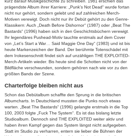
kurz darauf Musikgeschichte zu schreiben. 1981 erschien das
prägendste Album ihrer Karriere: „Punk's Not Dead“ wurde fortan
nicht nur gehört, sondern gelebt und auf zahlreichen Merch-
Motiven verewigt. Doch nicht nur ihr Debüt gehört zu den Genre-
Klassikern: Auch „Death Before Dishornor“ (1987) oder „Beat The
Bastards“ (1996) haben sich in den Geschichtsbüchern verewigt.
Ihr legendäres Pushead-Motiv tauchte erstmals auf dem Cover
von „Let’s Start a War… Said Maggie One Day“ (1983) und ist bis
heute Markenzeichen der Band. Der berühmte Totenschädel mit
dem Irokesenschnitt findet sich auf unzähligen THE EXPLOITED-
Merch-Artikeln wieder. Bis heute sind die Schotten nicht von der
Bildfläche verschwunden, sondern gehören nach wie vor zu den
größten Bands der Szene.
Charterfolge bleiben nicht aus
Schon das Debütalbum schaffte den Sprung in die britischen
Albumcharts. In Deutschland mussten die Punks noch etwas
warten. „Beat The Bastards“ (1996) gelangte erstmals in die Top
100, 2003 folgte „Fuck The System“. Es ist das bislang letzte
Studioalbum. Dennoch sind THE EXPLOITED weiter aktiv und
haben ihren Kampf gegen das System längst nicht aufgegeben.
Statt im Studio zu verharren, entern sie lieber die Bühnen der