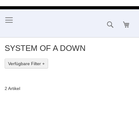
Direkt
zum
Inhalt
Suche
Mein
SYSTEM OF A DOWN
Verfügbare Filter +
2
Artikel