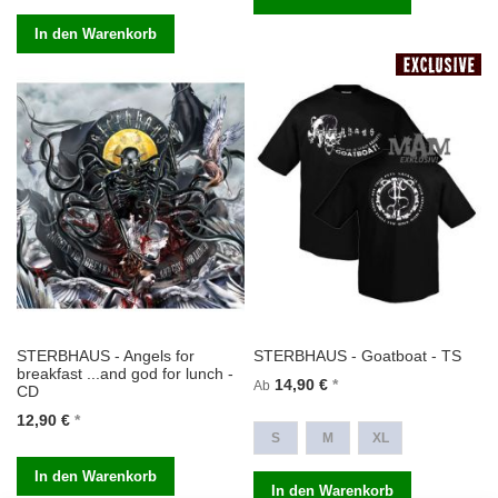
In den Warenkorb
STERBHAUS - Angels for
STERBHAUS - Goatboat - TS
breakfast ...and god for lunch -
14,90 €
Ab
CD
12,90 €
S
M
XL
In den Warenkorb
In den Warenkorb