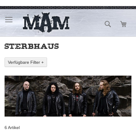
Direkt
zum
Inhalt
Suche
Mein
STERBHAUS
Verfügbare Filter +
6
Artikel