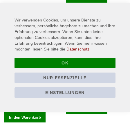
Wir verwenden Cookies, um unsere Dienste zu
verbessern, persönliche Angebote zu machen und Ihre
Erfahrung zu verbessern. Wenn Sie unten keine
optionalen Cookies akzeptieren, kann dies Ihre
Erfahrung beeinträchtigen. Wenn Sie mehr wissen
möchten, lesen Sie bitte die
Datenschutz
OK
NUR ESSENZIELLE
STERBHAUS - Logo - TS
STERBHAUS - Hits for Dead
Kids - CD
14,90 €
Ab
EINSTELLUNGEN
12,90 €
S
M
L
XL
In den Warenkorb
In den Warenkorb