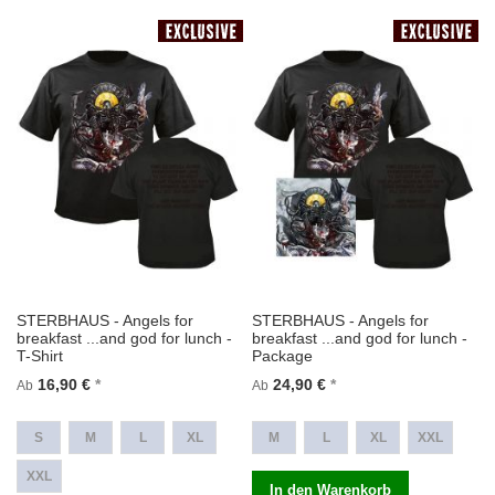
STERBHAUS - Angels for
STERBHAUS - Angels for
breakfast ...and god for lunch -
breakfast ...and god for lunch -
T-Shirt
Package
16,90 €
24,90 €
Ab
Ab
S
M
L
XL
M
L
XL
XXL
XXL
In den Warenkorb