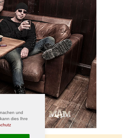
 machen und
kann dies Ihre
schutz