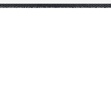
- 2024 MAM GmbH & Co. KG // Alle Rechte vorbehalten.
* Alle Preise inkl. Mwst., zz