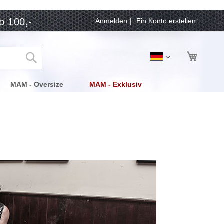
b 100,-
Anmelden
Ein Konto erstellen
Mein Wa
Sprache
Deutsch
Suche
MAM - Oversize
MAM - Exklusiv