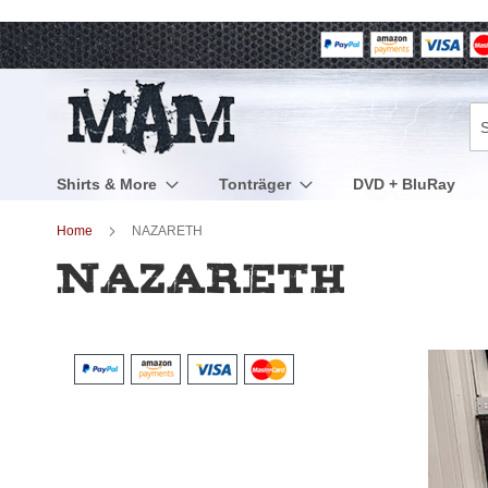
Direkt
zum
Inhalt
Su
Shirts & More
Tonträger
DVD + BluRay
Home
NAZARETH
NAZARETH