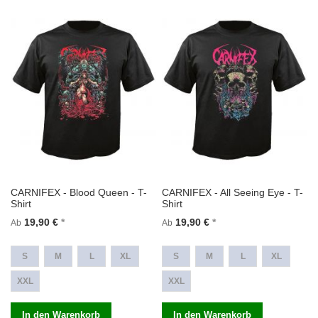
CARNIFEX - Blood Queen - T-
CARNIFEX - All Seeing Eye - T-
Shirt
Shirt
19,90 €
19,90 €
Ab
Ab
S
M
L
XL
S
M
L
XL
XXL
XXL
In den Warenkorb
In den Warenkorb