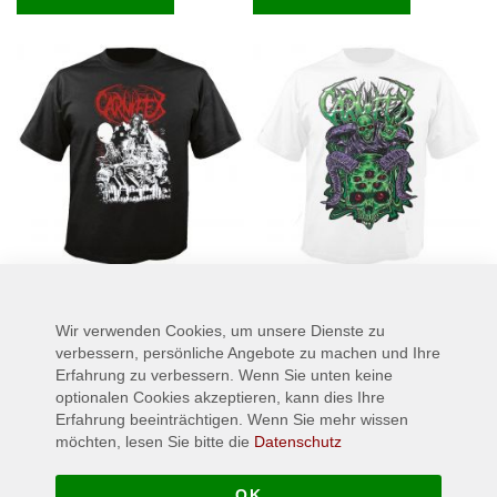
CARNIFEX - Grim Shadows - T-
CARNIFEX - Mushrooms - T-
Wir verwenden Cookies, um unsere Dienste zu
Shirt
Shirt
verbessern, persönliche Angebote zu machen und Ihre
19,90 €
17,90 €
Ab
Ab
Erfahrung zu verbessern. Wenn Sie unten keine
optionalen Cookies akzeptieren, kann dies Ihre
S
M
L
XL
S
M
XL
XXL
Erfahrung beeinträchtigen. Wenn Sie mehr wissen
möchten, lesen Sie bitte die
Datenschutz
XXL
In den Warenkorb
OK