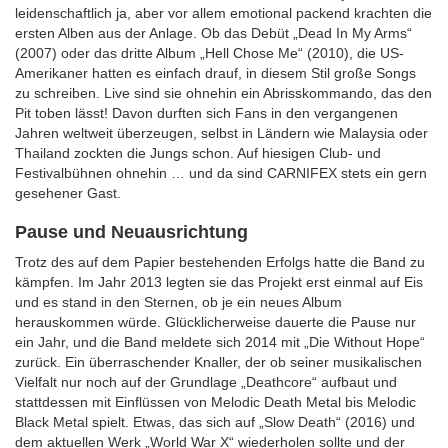
leidenschaftlich ja, aber vor allem emotional packend krachten die
ersten Alben aus der Anlage. Ob das Debüt „Dead In My Arms“
(2007) oder das dritte Album „Hell Chose Me“ (2010), die US-
Amerikaner hatten es einfach drauf, in diesem Stil große Songs
zu schreiben. Live sind sie ohnehin ein Abrisskommando, das den
Pit toben lässt! Davon durften sich Fans in den vergangenen
Jahren weltweit überzeugen, selbst in Ländern wie Malaysia oder
Thailand zockten die Jungs schon. Auf hiesigen Club- und
Festivalbühnen ohnehin … und da sind CARNIFEX stets ein gern
gesehener Gast.
Pause und Neuausrichtung
Trotz des auf dem Papier bestehenden Erfolgs hatte die Band zu
kämpfen. Im Jahr 2013 legten sie das Projekt erst einmal auf Eis
und es stand in den Sternen, ob je ein neues Album
herauskommen würde. Glücklicherweise dauerte die Pause nur
ein Jahr, und die Band meldete sich 2014 mit „Die Without Hope“
zurück. Ein überraschender Knaller, der ob seiner musikalischen
Vielfalt nur noch auf der Grundlage „Deathcore“ aufbaut und
stattdessen mit Einflüssen von Melodic Death Metal bis Melodic
Black Metal spielt. Etwas, das sich auf „Slow Death“ (2016) und
dem aktuellen Werk „World War X“ wiederholen sollte und der