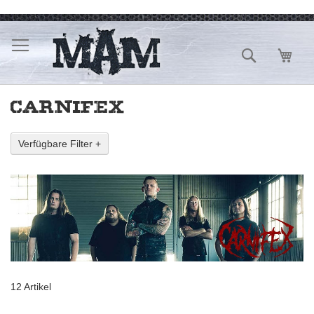
Direkt
zum
Inhalt
Suche
Mein
CARNIFEX
Verfügbare Filter +
12
Artikel