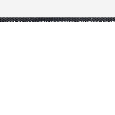
- 2024 MAM GmbH & Co. KG // Alle Rechte vorbehalten.
* Alle Preise inkl. Mwst., zz