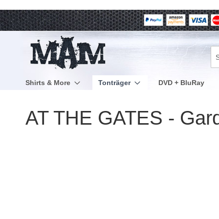
Direkt
zum
Inhalt
Su
Shirts & More
Tonträger
DVD + BluRay
AT THE GATES - Garde
Zum
Ende
der
Bildergalerie
springen