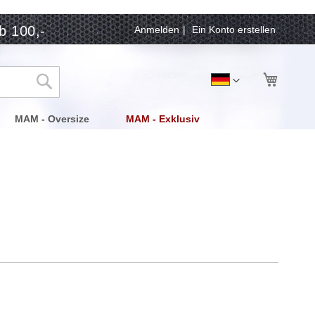
b 100,-
Anmelden
Ein Konto erstellen
Mein Wa
Sprache
Deutsch
Suche
MAM - Oversize
MAM - Exklusiv