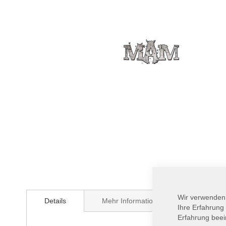
Zum
Anfang
Wir verwenden
Details
Mehr Informationen
der
Ihre Erfahrung
Bildergalerie
Erfahrung beei
springen