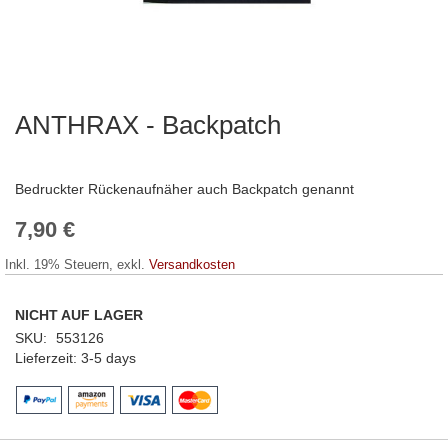
ANTHRAX - Backpatch
Zum
Anfang
der
Bildergalerie
Bedruckter Rückenaufnäher auch Backpatch genannt
springen
7,90 €
Inkl. 19% Steuern
,
exkl.
Versandkosten
NICHT AUF LAGER
SKU
553126
Lieferzeit
3-5 days